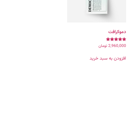
دموکرافت
2,960,000
تومان
امتیاز
5.00
از 5
افزودن به سبد خرید