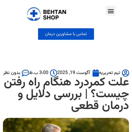
تماس با مشاورین درمان
تیم تحریریه
آگوست 19, 2025
3:00 ب.ظ
بدون نظر
علت کمردرد هنگام راه رفتن
چیست؟ | بررسی دلایل و
درمان قطعی