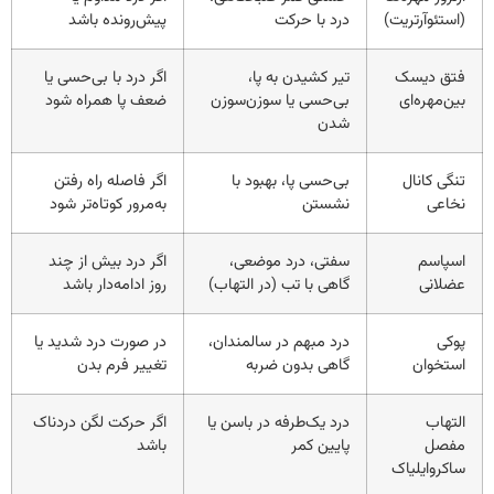
(استئوآرتریت)
درد با حرکت
پیش‌رونده باشد
فتق دیسک
تیر کشیدن به پا،
اگر درد با بی‌حسی یا
بین‌مهره‌ای
بی‌حسی یا سوزن‌سوزن
ضعف پا همراه شود
شدن
تنگی کانال
بی‌حسی پا، بهبود با
اگر فاصله راه رفتن
نخاعی
نشستن
به‌مرور کوتاه‌تر شود
اسپاسم
سفتی، درد موضعی،
اگر درد بیش از چند
عضلانی
گاهی با تب (در التهاب)
روز ادامه‌دار باشد
پوکی
درد مبهم در سالمندان،
در صورت درد شدید یا
استخوان
گاهی بدون ضربه
تغییر فرم بدن
التهاب
درد یک‌طرفه در باسن یا
اگر حرکت لگن دردناک
مفصل
پایین کمر
باشد
ساکروایلیاک