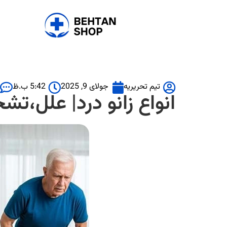
تیم تحریریه
جولای 9, 2025
5:42 ب.ظ
انواع زانو درد| علل،تش